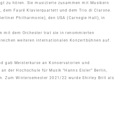
ogt zu hören. Sie musizierte zusammen mit Musikern
 dem Fauré Klavierquartett und dem Trio di Clarone.
erliner Philharmonie), den USA (Carnegie Hall), in
am mit dem Orchester trat sie in renommierten
hlreichen weiteren internationalen Konzertbühnen auf.
 und gab Meisterkurse an Konservatorien und
n an der Hochschule für Musik “Hanns Eisler” Berlin,
n. Zum Wintersemester 2021/22 wurde Shirley Brill als