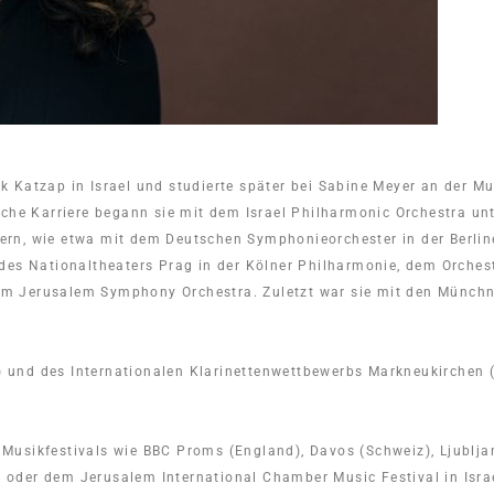
zhak Katzap in Israel und studierte später bei Sabine Meyer an der
che Karriere begann sie mit dem Israel Philharmonic Orchestra unt
estern, wie etwa mit dem Deutschen Symphonieorchester in der Ber
 des Nationaltheaters Prag in der Kölner Philharmonie, dem Orche
m Jerusalem Symphony Orchestra. Zuletzt war sie mit den Münchn
7) und des Internationalen Klarinettenwettbewerbs Markneukirchen 
en Musikfestivals wie BBC Proms (England), Davos (Schweiz), Ljublj
ch oder dem Jerusalem International Chamber Music Festival in Israe