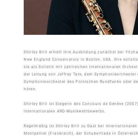
Shirley Brill erhielt ihre Ausbildung zunächst bei Yit
New England Conservatory in Boston, USA. Ihre solistis
sie als Solistin mit zahlreichen internationalen Orch
der Leitung von Jeffrey Tate, dem Symphonieorchester
Symphonieorchester des Polnischen Rundfunks oder de
hören.
Shirley Brill ist Siegerin des Concours de Genève (200
internationalen ARD-Musikwettbewerbs.
Regelmäßig ist Shirley Brill zu Gast bei international
Montpellier (Frankreich), der Schubertiade in Österrei