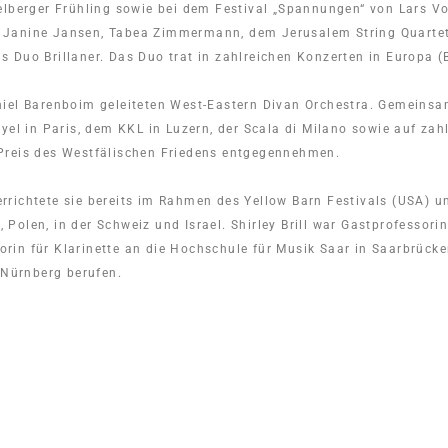
elberger Frühling sowie bei dem Festival „Spannungen“ von Lars V
Janine Jansen, Tabea Zimmermann, dem Jerusalem String Quartet,
Duo Brillaner. Das Duo trat in zahlreichen Konzerten in Europa (B
 Daniel Barenboim geleiteten West-Eastern Divan Orchestra. Gemeins
yel in Paris, dem KKL in Luzern, der Scala di Milano sowie auf za
Preis des Westfälischen Friedens entgegennehmen.
nterrichtete sie bereits im Rahmen des Yellow Barn Festivals (USA)
, Polen, in der Schweiz und Israel. Shirley Brill war Gastprofessori
in für Klarinette an die Hochschule für Musik Saar in Saarbrücke
 Nürnberg berufen.