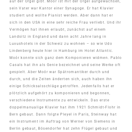
auf der Orgel gibt. Moór ist mit der Orgel aufgewachsen,
sein Vater war Kantor einer Synagoge. Er hat Klavier
studiert und wollte Pianist werden. Aber dann hat er
sich in den USA in eine sehr reiche Frau verliebt. Und ihr
Vermögen hat ihnen erlaubt, zunächst auf einem
Landsitz in England und dann acht Jahre lang in
Luxushotels in der Schweiz zu wohnen – so wie Udo
Lindenberg heute hier in Hamburg im Hotel Atlantic.
Moór konnte sich ganz dem Komponieren widmen. Pablo
Casals hat ihn als Genie bezeichnet und seine Werke oft
gespielt. Aber Moór war Spätromantiker durch und
durch, und die Zeiten änderten sich, auch haben ihn
einige Schicksalsschläge getroffen. Jedenfalls hat er
plötzlich aufgehört zu komponieren und begonnen,
verschiedene Instrumente zu entwickeln. Das erste
doppelmanualige Klavier hat ihm 1921 Schmidt-Flohr in
Bern gebaut. Dann folgte Pleyel in Paris, Steinway hat
ein Instrument im Auftrag von Werner von Siemens in
Berlin gebaut, Bösendorfer hat zehn Flügel gebaut und