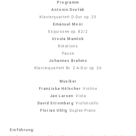
Programm
Antonín Dvořák
Klavierquartett D-Dur op. 23
Emánuel Moór
Esquissee op. 82/2
Ursula Mamlok
Rotations
Pause
Johannes Brahms
Klavierquartett Nr. 2 A-Dur op. 26
Musiker
Franziska Hölscher
Violine
Jan Larsen
Viola
David Stromberg
Violoncello
Florian Uhlig
Duplex-Piano
Einführung: