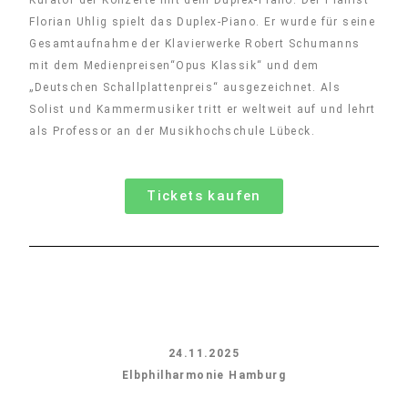
Kurator der Konzerte mit dem Duplex-Piano. Der Pianist
Florian Uhlig spielt das Duplex-Piano. Er wurde für seine
Gesamtaufnahme der Klavierwerke Robert Schumanns
mit dem Medienpreisen“Opus Klassik“ und dem
„Deutschen Schallplattenpreis“ ausgezeichnet. Als
Solist und Kammermusiker tritt er weltweit auf und lehrt
als Professor an der Musikhochschule Lübeck.
Tickets kaufen
24.11.2025
Elbphilharmonie Hamburg