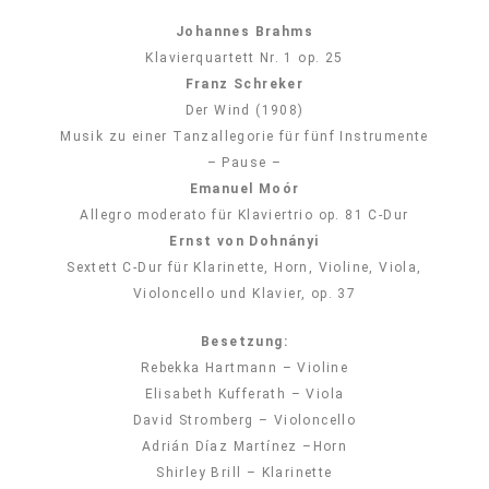
Johannes Brahms
Klavierquartett Nr. 1 op. 25
Franz Schreker
Der Wind (1908)
Musik zu einer Tanzallegorie für fünf Instrumente
– Pause –
Emanuel Moór
Allegro moderato für Klaviertrio op. 81 C-Dur
Ernst von Dohnányi
Sextett C-Dur für Klarinette, Horn, Violine, Viola,
Violoncello und Klavier, op. 37
Besetzung:
Rebekka Hartmann – Violine
Elisabeth Kufferath – Viola
David Stromberg – Violoncello
Adrián Díaz Martínez –Horn
Shirley Brill – Klarinette