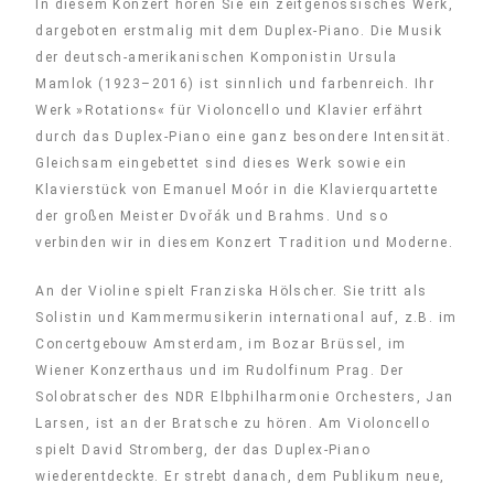
In diesem Konzert hören Sie ein zeitgenössisches Werk,
dargeboten erstmalig mit dem Duplex-Piano. Die Musik
der deutsch-amerikanischen Komponistin Ursula
Mamlok (1923–2016) ist sinnlich und farbenreich. Ihr
Werk »Rotations« für Violoncello und Klavier erfährt
durch das Duplex-Piano eine ganz besondere Intensität.
Gleichsam eingebettet sind dieses Werk sowie ein
Klavierstück von Emanuel Moór in die Klavierquartette
der großen Meister Dvořák und Brahms. Und so
verbinden wir in diesem Konzert Tradition und Moderne.
An der Violine spielt Franziska Hölscher. Sie tritt als
Solistin und Kammermusikerin international auf, z.B. im
Concertgebouw Amsterdam, im Bozar Brüssel, im
Wiener Konzerthaus und im Rudolfinum Prag. Der
Solobratscher des NDR Elbphilharmonie Orchesters, Jan
Larsen, ist an der Bratsche zu hören. Am Violoncello
spielt David Stromberg, der das Duplex-Piano
wiederentdeckte. Er strebt danach, dem Publikum neue,